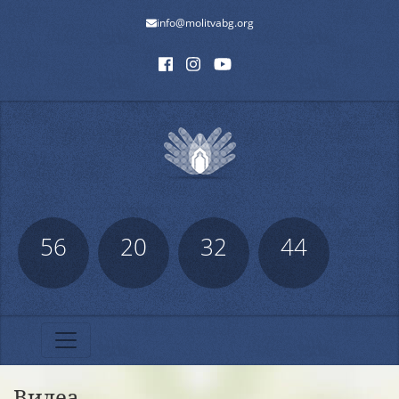
info@molitvabg.org
56
20
32
44
Видеа