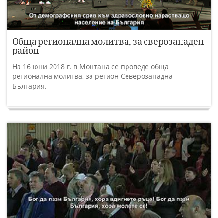
Обща регионална молитва, за сверозападен
район
На 16 юни 2018 г. в Монтана се проведе обща
регионална молитва, за регион Северозападна
България.