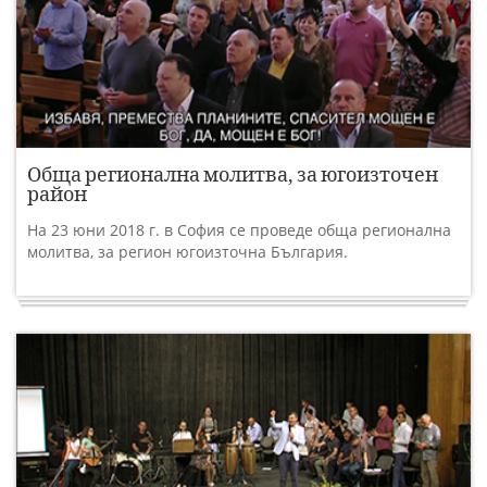
Обща регионална молитва, за югоизточен
район
На 23 юни 2018 г. в София се проведе обща регионална
молитва, за регион югоизточна България.