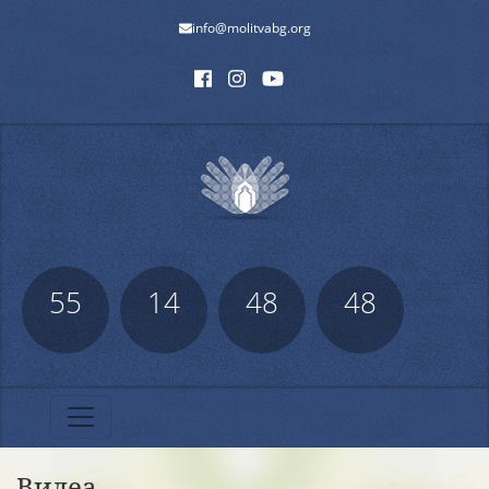
info@molitvabg.org
55
14
48
48
Видеа